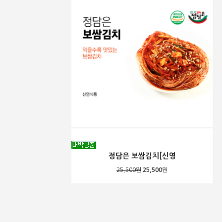
정담은 보쌈김치[신영
25,500원
25,500
원