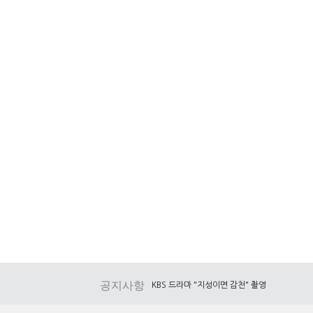
공지사항
KBS 드라마 "지성이면 감천" 촬영