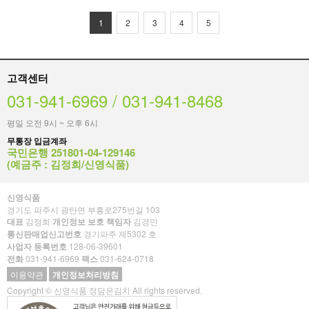
1
2
3
4
5
고객센터
031-941-6969 / 031-941-8468
평일 오전 9시 ~ 오후 6시
무통장 입금계좌
국민은행 251801-04-129146
(예금주 : 김정희/신영식품)
신영식품
경기도 파주시 광탄면 부흥로275번길 103
대표
김정희
개인정보 보호 책임자
김경민
통신판매업신고번호
경기파주 제5302 호
사업자 등록번호
128-06-39601
전화
031-941-6969
팩스
031-624-0718
이용약관
개인정보처리방침
Copyright © 신영식품 정담은김치 All rights reserved.