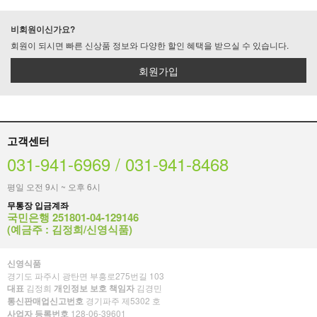
비회원이신가요?
회원이 되시면 빠른 신상품 정보와 다양한 할인 혜택을 받으실 수 있습니다.
회원가입
고객센터
031-941-6969 / 031-941-8468
평일 오전 9시 ~ 오후 6시
무통장 입금계좌
국민은행 251801-04-129146
(예금주 : 김정희/신영식품)
신영식품
경기도 파주시 광탄면 부흥로275번길 103
대표
김정희
개인정보 보호 책임자
김경민
통신판매업신고번호
경기파주 제5302 호
사업자 등록번호
128-06-39601