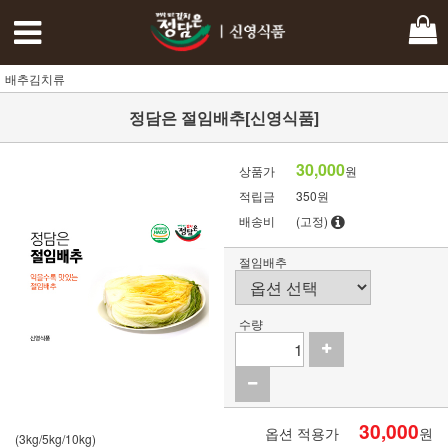
배추김치류
정담은 절임배추[신영식품]
30,000
상품가
원
적립금
350원
배송비
(고정)
절임배추
수량
30,000
옵션 적용가
원
(3kg/5kg/10kg)